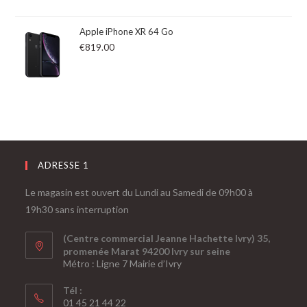
Apple iPhone XR 64 Go
€
819.00
ADRESSE 1
Le magasin est ouvert du Lundi au Samedi de 09h00 à
19h30 sans interruption
(Centre commercial Jeanne Hachette Ivry) 35,
promenée Marat 94200 Ivry sur seine
Métro : Ligne 7 Mairie d’Ivry
Tél :
01 45 21 44 22