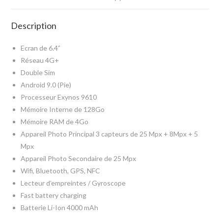
S
A
Description
M
S
Ecran de 6.4”
U
Réseau 4G+
N
Double Sim
G
Android 9.0 (Pie)
S
Processeur Exynos 9610
A
Mémoire Interne de 128Go
M
Mémoire RAM de 4Go
S
Appareil Photo Principal 3 capteurs de 25 Mpx + 8Mpx + 5
U
Mpx
N
Appareil Photo Secondaire de 25 Mpx
G
Wifi, Bluetooth, GPS, NFC
G
Lecteur d’empreintes / Gyroscope
A
Fast battery charging
L
Batterie Li-Ion 4000 mAh
A