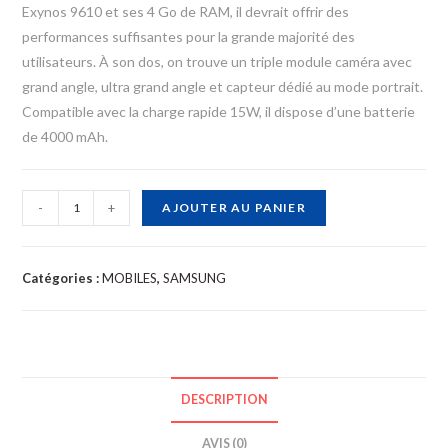
Exynos 9610 et ses 4 Go de RAM, il devrait offrir des
performances suffisantes pour la grande majorité des
utilisateurs. À son dos, on trouve un triple module caméra avec
grand angle, ultra grand angle et capteur dédié au mode portrait.
Compatible avec la charge rapide 15W, il dispose d’une batterie
de 4000 mAh.
q
-
+
AJOUTER AU PANIER
u
a
n
Catégories :
MOBILES
,
SAMSUNG
t
i
t
é
DESCRIPTION
d
e
AVIS (0)