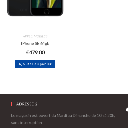
APPLE
,
MOBILES
IPhone SE 64gb
€
479.00
Ajouter au panier
ADRESSE 2
Le magasin est ouvert du Mardi au Dimanche de 10h à 20h,
sans interruption