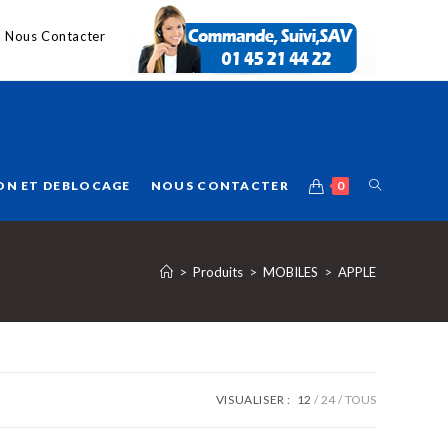
Nous Contacter
ON ET DEBLOCAGE
NOUS CONTACTER
0
>
Produits
>
MOBILES
>
APPLE
VISUALISER :
12
24
TOUS