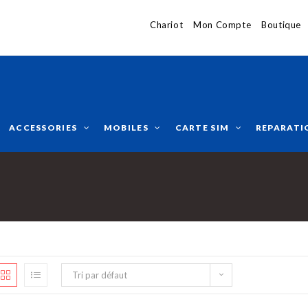
Chariot
Mon Compte
Boutique
ACCESSORIES
MOBILES
CARTE SIM
REPARATI
Tri par défaut