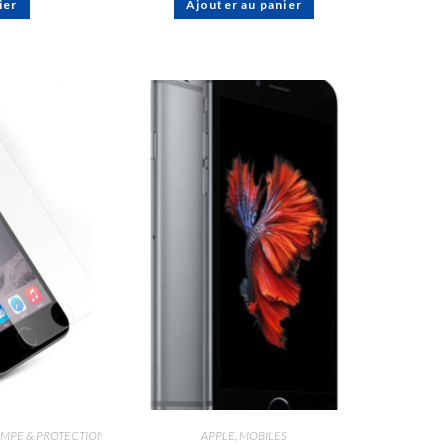
ier
Ajouter au panier
EMPE & PROTECTION
APPLE
,
MOBILES