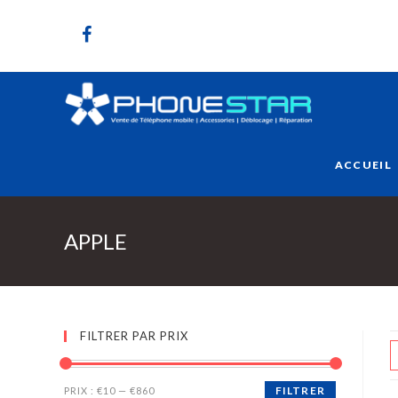
ACCUEIL
APPLE
FILTRER PAR PRIX
FILTRER
PRIX :
€10
—
€860