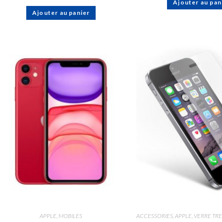
Ajouter au pan
Ajouter au panier
APPLE
,
MOBILES
ACCESSORIES
,
APPLE
,
VERRE TR