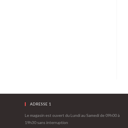
ADRESSE 1
Le magasin est ouvert du Lundi au Samedi de 09h00 à
19h30 sans interruption