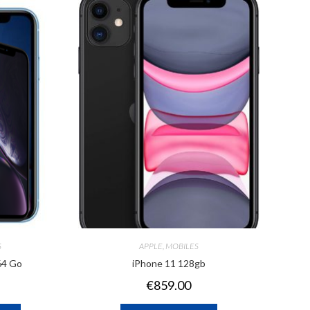
S
APPLE
,
MOBILES
64 Go
iPhone 11 128gb
€
859.00