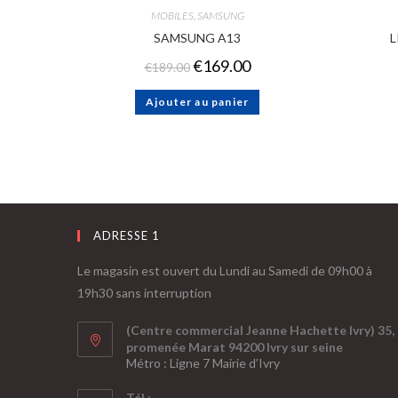
MOBILES
,
SAMSUNG
SAMSUNG A13
L
€
169.00
€
189.00
Ajouter au panier
ADRESSE 1
Le magasin est ouvert du Lundi au Samedi de 09h00 à
19h30 sans interruption
(Centre commercial Jeanne Hachette Ivry) 35,
promenée Marat 94200 Ivry sur seine
Métro : Ligne 7 Mairie d’Ivry
Tél :