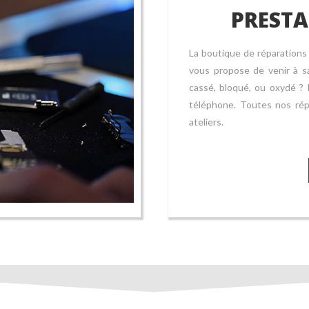
PRESTA
La boutique de réparations
vous propose de venir à s
cassé, bloqué, ou oxydé ?
téléphone. Toutes nos rép
ateliers.