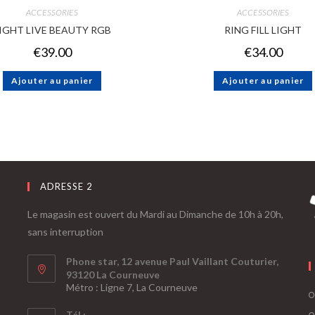
ACCESSORIES
ACCESSORIES
IGHT LIVE BEAUTY RGB
RING FILL LIGHT
€
39.00
€
34.00
Ajouter au panier
Ajouter au panier
ADRESSE 2
Le magasin est ouvert du Mardi au Dimanche de 10h à 20h,
sans interruption
Phone star, 12 avenue Paul Vaillant Couturier,
93120 La Courneuve
Métro : Ligne 7, La Courneuve
Tél :