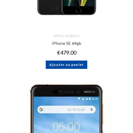
APPLE
,
MOBILES
IPhone SE 64gb
€
479.00
Ajouter au panier