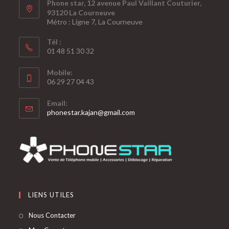
Phone star, 12 avenue Paul Vaillant Couturier,
93120 La Courneuve
Métro : Ligne 7, La Courneuve
Tél :
01 48 51 30 32
Mobile:
06 29 27 04 43
Email:
phonestar.kajan@gmail.com
LIENS UTILES
Nous Contacter