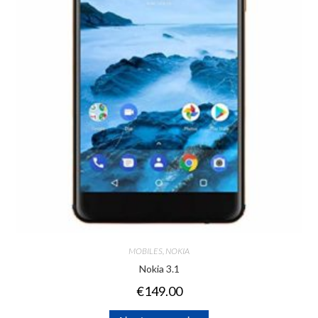
MOBILES
,
NOKIA
Nokia 3.1
€
149.00